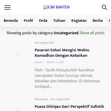
Beranda
Profil
Orda
Tulisan
Kegiatan
Berita
G
Showing posts by category
Uncategorized
.
Show all posts
Uncategorized
Pasaran Solusi Mengisi Waktu
Ramadhan Dengan Kebaikan
admin
/
March 4, 2026
Oleh : Taufik Hidayatullah Ramdhan
merupakan bulan turunya rahmat,
kebaikan dan keberkahan. Di dalamnya
terdapat...
,
Khazanah
Uncategorized
Puasa Ditinjau Dari Perspektif Sufistik