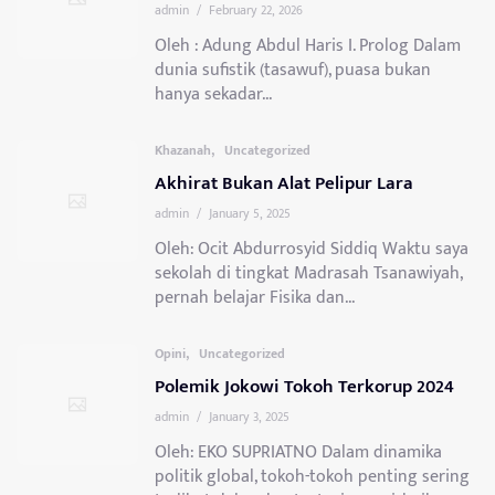
admin
/
February 22, 2026
Oleh : Adung Abdul Haris I. Prolog Dalam
dunia sufistik (tasawuf), puasa bukan
hanya sekadar...
,
Khazanah
Uncategorized
Akhirat Bukan Alat Pelipur Lara
admin
/
January 5, 2025
Oleh: Ocit Abdurrosyid Siddiq Waktu saya
sekolah di tingkat Madrasah Tsanawiyah,
pernah belajar Fisika dan...
,
Opini
Uncategorized
Polemik Jokowi Tokoh Terkorup 2024
admin
/
January 3, 2025
Oleh: EKO SUPRIATNO Dalam dinamika
politik global, tokoh-tokoh penting sering