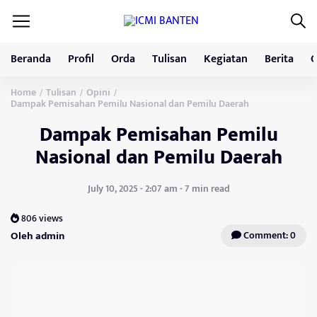
Beranda
Profil
Orda
Tulisan
Kegiatan
Berita
G
Home
Tulisan
Opini
/
/
/
Dampak Pemisahan Pemilu Nasional dan Pemilu Daerah
Dampak Pemisahan Pemilu
Nasional dan Pemilu Daerah
July 10, 2025 - 2:07 am - 7 min read
806 views
Oleh admin
Comment: 0