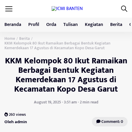
Beranda
Profil
Orda
Tulisan
Kegiatan
Berita
G
Home
Berita
/
/
KKM Kelompok 80 Ikut Ramaikan Berbagai Bentuk Kegiatan
Kemerdekaan 17 Agustus di Kecamatan Kopo Desa Garut
KKM Kelompok 80 Ikut Ramaikan
Berbagai Bentuk Kegiatan
Kemerdekaan 17 Agustus di
Kecamatan Kopo Desa Garut
August 19, 2025 - 3:51 am - 2 min read
260 views
Oleh admin
Comment: 0