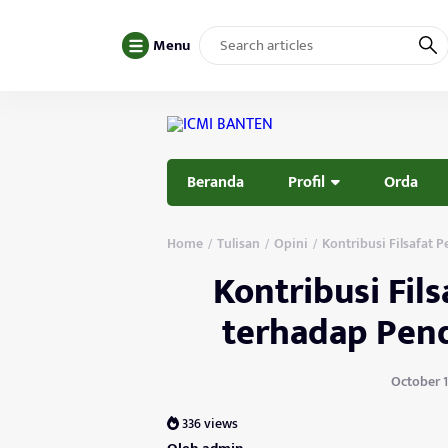
Menu
Beranda
Profil
Orda
Home
Tulisan
Opini
Kontribusi Filsafat
/
/
/
Kontribusi Fil
terhadap Pen
October 1
336 views