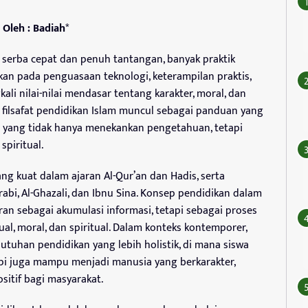
Oleh : Badiah
*
serba cepat dan penuh tantangan, banyak praktik
n pada penguasaan teknologi, keterampilan praktis,
ali nilai-nilai mendasar tentang karakter, moral, dan
ah filsafat pendidikan Islam muncul sebagai panduan yang
 yang tidak hanya menekankan pengetahuan, tetapi
piritual.
ang kuat dalam ajaran Al-Qur’an dan Hadis, serta
rabi, Al-Ghazali, dan Ibnu Sina. Konsep pendidikan dalam
aran sebagai akumulasi informasi, tetapi sebagai proses
al, moral, dan spiritual. Dalam konteks kontemporer,
utuhan pendidikan yang lebih holistik, di mana siswa
api juga mampu menjadi manusia yang berkarakter,
sitif bagi masyarakat.