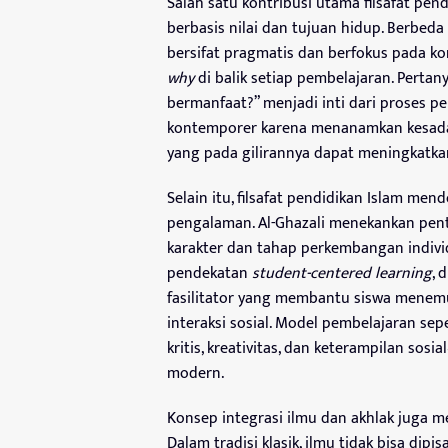
Salah satu kontribusi utama filsafat pe
berbasis nilai dan tujuan hidup. Berbe
bersifat pragmatis dan berfokus pada k
why
di balik setiap pembelajaran. Pertan
bermanfaat?” menjadi inti dari proses pe
kontemporer karena menanamkan kesadar
yang pada gilirannya dapat meningkatkan 
Selain itu, filsafat pendidikan Islam m
pengalaman. Al-Ghazali menekankan pe
karakter dan tahap perkembangan individ
pendekatan
student-centered learning
, 
fasilitator yang membantu siswa menemu
interaksi sosial. Model pembelajaran se
kritis, kreativitas, dan keterampilan so
modern.
Konsep integrasi ilmu dan akhlak juga me
Dalam tradisi klasik, ilmu tidak bisa dipi