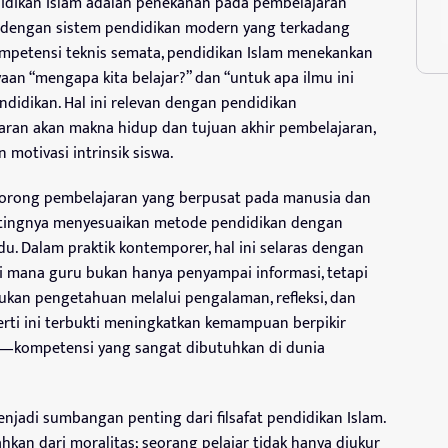
ndidikan Islam adalah penekanan pada pembelajaran
da dengan sistem pendidikan modern yang terkadang
ompetensi teknis semata, pendidikan Islam menekankan
yaan “mengapa kita belajar?” dan “untuk apa ilmu ini
ndidikan. Hal ini relevan dengan pendidikan
an akan makna hidup dan tujuan akhir pembelajaran,
motivasi intrinsik siswa.
endorong pembelajaran yang berpusat pada manusia dan
ntingnya menyesuaikan metode pendidikan dengan
u. Dalam praktik kontemporer, hal ini selaras dengan
di mana guru bukan hanya penyampai informasi, tetapi
kan pengetahuan melalui pengalaman, refleksi, dan
perti ini terbukti meningkatkan kemampuan berpikir
sial—kompetensi yang sangat dibutuhkan di dunia
njadi sumbangan penting dari filsafat pendidikan Islam.
sahkan dari moralitas; seorang pelajar tidak hanya diukur