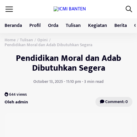
Beranda
Profil
Orda
Tulisan
Kegiatan
Berita
G
Home
Tulisan
Opini
/
/
/
Pendidikan Moral dan Adab Dibutuhkan Segera
Pendidikan Moral dan Adab
Dibutuhkan Segera
October 13, 2025 - 11:10 pm - 3 min read
644 views
Oleh admin
Comment: 0