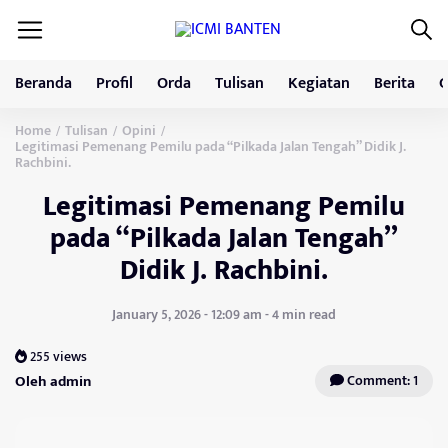
Beranda
Profil
Orda
Tulisan
Kegiatan
Berita
G
Home
Tulisan
Opini
/
/
/
Legitimasi Pemenang Pemilu pada “Pilkada Jalan Tengah” Didik J.
Rachbini.
Legitimasi Pemenang Pemilu
pada “Pilkada Jalan Tengah”
Didik J. Rachbini.
January 5, 2026 - 12:09 am - 4 min read
255 views
Oleh admin
Comment: 1