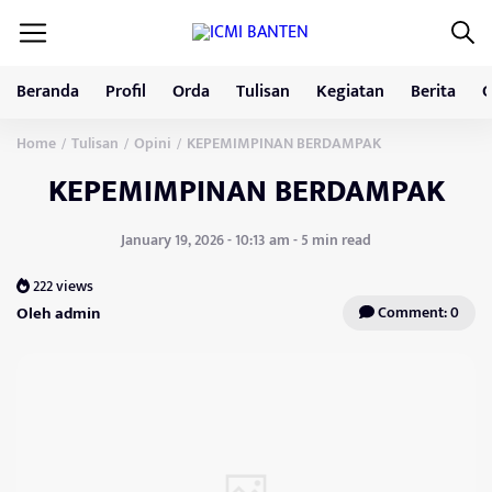
Beranda
Profil
Orda
Tulisan
Kegiatan
Berita
G
Home
Tulisan
Opini
KEPEMIMPINAN BERDAMPAK
/
/
/
KEPEMIMPINAN BERDAMPAK
January 19, 2026 - 10:13 am - 5 min read
222 views
Oleh admin
Comment: 0