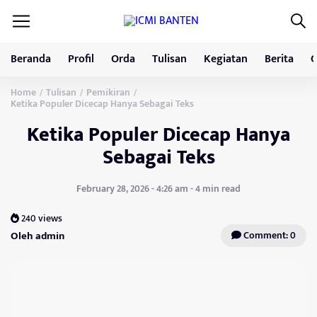
Beranda
Profil
Orda
Tulisan
Kegiatan
Berita
G
Home
Tulisan
Pemikiran
/
/
/
Ketika Populer Dicecap Hanya Sebagai Teks
Ketika Populer Dicecap Hanya
Sebagai Teks
February 28, 2026 - 4:26 am - 4 min read
240 views
Oleh admin
Comment: 0