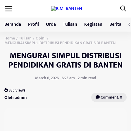
Beranda
Profil
Orda
Tulisan
Kegiatan
Berita
G
Home
Tulisan
Opini
/
/
/
MENGURAI SIMPUL DISTRIBUSI PENDIDIKAN GRATIS DI BANTEN
MENGURAI SIMPUL DISTRIBUSI
PENDIDIKAN GRATIS DI BANTEN
March 6, 2026 - 6:25 am - 2 min read
385 views
Oleh admin
Comment: 0