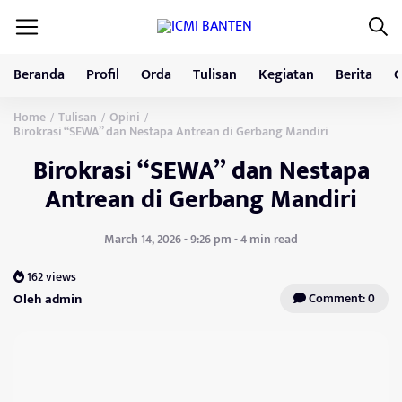
Beranda
Profil
Orda
Tulisan
Kegiatan
Berita
G
Home
Tulisan
Opini
/
/
/
Birokrasi “SEWA” dan Nestapa Antrean di Gerbang Mandiri
Birokrasi “SEWA” dan Nestapa
Antrean di Gerbang Mandiri
March 14, 2026 - 9:26 pm - 4 min read
162 views
Oleh admin
Comment: 0