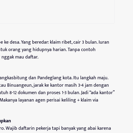
 desa. Yang beredar: klaim ribet, cair 3 bulan. Iuran
tuk orang yang hidupnya harian. Tanpa contoh
g nggak mau daftar.
ngkasbitung dan Pandeglang kota. Itu langkah maju.
atau Binuangeun, jarak ke kantor masih 3-4 jam dengan
uh 8-12 dokumen dan proses 1-3 bulan. Jadi “ada kantor”
kanya layanan agen perisai keliling + klaim via
dupkan
o. Wajib daftarin pekerja tapi banyak yang abai karena