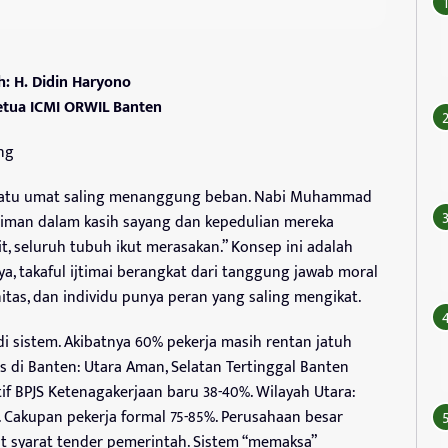
h: H. Didin Haryono
etua ICMI ORWIL Banten
ng
rti satu umat saling menanggung beban. Nabi Muhammad
man dalam kasih sayang dan kepedulian mereka
it, seluruh tubuh ikut merasakan.” Konsep ini adalah
ya, takaful ijtimai berangkat dari tanggung jawab moral
tas, dan individu punya peran yang saling mengikat.
di sistem. Akibatnya 60% pekerja masih rentan jatuh
as di Banten: Utara Aman, Selatan Tertinggal Banten
tif BPJS Ketenagakerjaan baru 38-40%. Wilayah Utara:
. Cakupan pekerja formal 75-85%. Perusahaan besar
at syarat tender pemerintah. Sistem “memaksa”