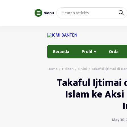
Menu
Beranda
Profil
Orda
Home
Tulisan
Opini
Takaful Ijtimai di B
/
/
/
Takaful Ijtimai
Islam ke Aksi
May 30, 2