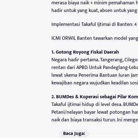
merasa biaya naik + minim pemahaman h
hadir untuk yang kuat, absen untuk yang
Implementasi Takaful Ijtimai di Banten: 
ICMI ORWIL Banten tawarkan model yan
1. Gotong Royong Fiskal Daerah
Negara hadir pertama. Tangerang, Cilego
rentan dari APBD. Untuk Pandeglang-Leb
lewat skema Penerima Bantuan Iuran Jamin
kewajiban negara wujudkan keadilan sosia
2. BUMDes & Koperasi sebagai Pilar Ko
Takaful ijtimai hidup di level desa. BUM
Petani/nelayan bayar lewat potongan has
naik dan biaya transaksi turun. Ini me
Baca Juga: