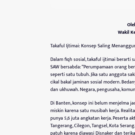
Ole
Wakil K
Takaful Ijtimai: Konsep Saling Menanggu
Dalam fiqh sosial, takaful ijtimai bera
SAW bersabda: “Perumpamaan orang beri
seperti satu tubuh. Jika satu anggota sak
cikal bakal jaminan sosial modern. Bedan
dan ukhuwah. Negara, pengusaha, komuni
Di Banten, konsep ini belum menjelma ja
miskin karena satu musibah kerja. Realit
punya 5,6 juta angkatan kerja. Peserta ak
Tangerang, Cilegon, Tangsel, Kota Serang
patuh karena diawasi Disnaker dan terik