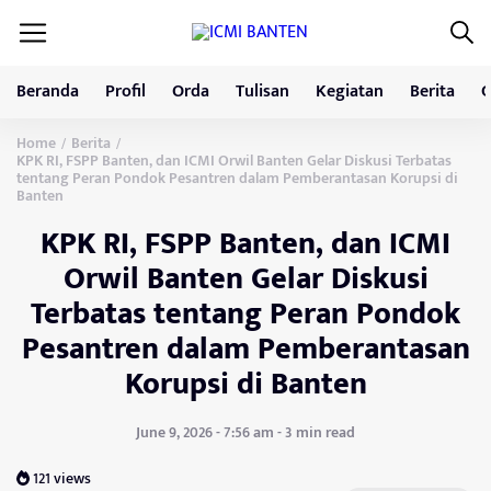
Beranda
Profil
Orda
Tulisan
Kegiatan
Berita
G
Home
Berita
/
/
KPK RI, FSPP Banten, dan ICMI Orwil Banten Gelar Diskusi Terbatas
tentang Peran Pondok Pesantren dalam Pemberantasan Korupsi di
Banten
KPK RI, FSPP Banten, dan ICMI
Orwil Banten Gelar Diskusi
Terbatas tentang Peran Pondok
Pesantren dalam Pemberantasan
Korupsi di Banten
June 9, 2026 - 7:56 am - 3 min read
121 views