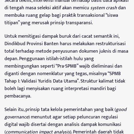
Secara teknis, intervensi manual terhadap basis data aplikasi
di tengah masa seleksi aktif akan memicu
system crash
dan
membuka ruang gelap bagi praktik transaksional “siswa
titipan” yang merusak prinsip transparansi.
Untuk memitigasi dampak buruk dari cacat semantik ini,
Dindikbud Provinsi Banten harus melakukan restrukturisasi
total terhadap metode penyusunan dokumen juknis di masa
depan. Penggunaan istilah-istilah hulu yang
membingungkan seperti “Pra-SPMB” wajib dieliminasi dan
diganti dengan nomenklatur yang tegas, misalnya “SPMB
Tahap I: Validasi Yuridis Data Utama”. Struktur kalimat tidak
boleh lagi menyisakan ruang interpretasi mandiri bagi
pembacanya.
Selain itu, prinsip tata kelola pemerintahan yang baik (
good
governance
) menuntut agar setiap peluncuran regulasi
digital wajib disertai dengan analisis dampak komunikasi
(
communication impact analysis
). Pemerintah daerah tidak