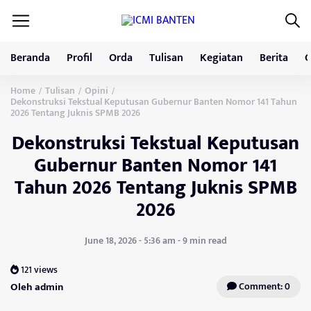
Beranda
Profil
Orda
Tulisan
Kegiatan
Berita
G
Home
Tulisan
Opini
/
/
/
Dekonstruksi Tekstual Keputusan Gubernur Banten Nomor 141 Tahun
2026 Tentang Juknis SPMB 2026
Dekonstruksi Tekstual Keputusan
Gubernur Banten Nomor 141
Tahun 2026 Tentang Juknis SPMB
2026
June 18, 2026 - 5:36 am - 9 min read
121 views
Oleh admin
Comment: 0