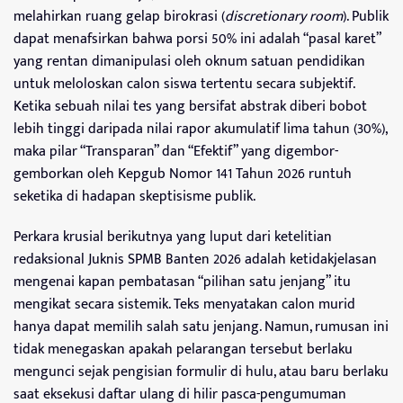
melahirkan ruang gelap birokrasi (
discretionary room
). Publik
dapat menafsirkan bahwa porsi 50% ini adalah “pasal karet”
yang rentan dimanipulasi oleh oknum satuan pendidikan
untuk meloloskan calon siswa tertentu secara subjektif.
Ketika sebuah nilai tes yang bersifat abstrak diberi bobot
lebih tinggi daripada nilai rapor akumulatif lima tahun (30%),
maka pilar “Transparan” dan “Efektif” yang digembor-
gemborkan oleh Kepgub Nomor 141 Tahun 2026 runtuh
seketika di hadapan skeptisisme publik.
Perkara krusial berikutnya yang luput dari ketelitian
redaksional Juknis SPMB Banten 2026 adalah ketidakjelasan
mengenai kapan pembatasan “pilihan satu jenjang” itu
mengikat secara sistemik. Teks menyatakan calon murid
hanya dapat memilih salah satu jenjang. Namun, rumusan ini
tidak menegaskan apakah pelarangan tersebut berlaku
mengunci sejak pengisian formulir di hulu, atau baru berlaku
saat eksekusi daftar ulang di hilir pasca-pengumuman