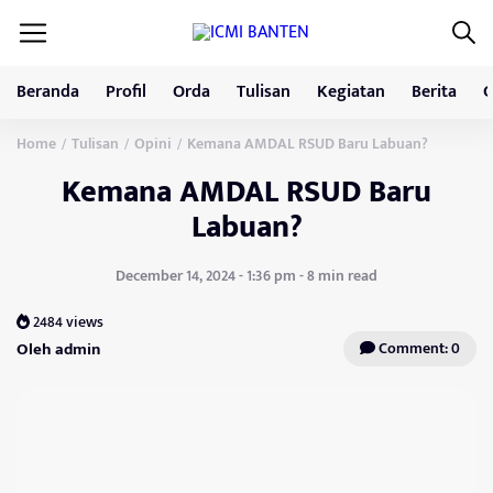
Beranda
Profil
Orda
Tulisan
Kegiatan
Berita
G
Home
Tulisan
Opini
Kemana AMDAL RSUD Baru Labuan?
/
/
/
Kemana AMDAL RSUD Baru
Labuan?
December 14, 2024 - 1:36 pm - 8 min read
2484 views
Oleh admin
Comment: 0