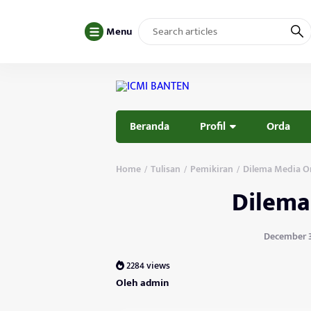
Menu
Beranda
Profil
Orda
Home
Tulisan
Pemikiran
Dilema Media O
/
/
/
Dilema
December 30
2284 views
Oleh admin