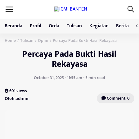
Beranda
Profil
Orda
Tulisan
Kegiatan
Berita
G
Home
Tulisan
Opini
Percaya Pada Bukti Hasil Rekayasa
/
/
/
Percaya Pada Bukti Hasil
Rekayasa
October 31, 2025 - 11:55 am - 5 min read
601 views
Oleh admin
Comment: 0