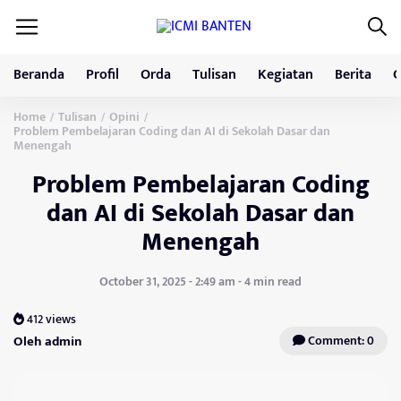
Beranda
Profil
Orda
Tulisan
Kegiatan
Berita
G
Home
Tulisan
Opini
/
/
/
Problem Pembelajaran Coding dan AI di Sekolah Dasar dan
Menengah
Problem Pembelajaran Coding
dan AI di Sekolah Dasar dan
Menengah
October 31, 2025 - 2:49 am - 4 min read
412 views
Oleh admin
Comment: 0