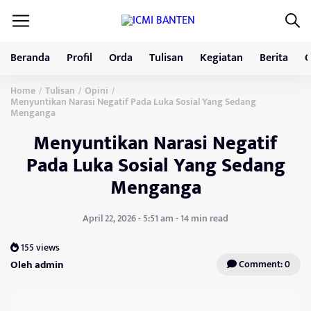
Beranda
Profil
Orda
Tulisan
Kegiatan
Berita
G
Home
Tulisan
Opini
/
/
/
Menyuntikan Narasi Negatif Pada Luka Sosial Yang Sedang
Menganga
Menyuntikan Narasi Negatif
Pada Luka Sosial Yang Sedang
Menganga
April 22, 2026 - 5:51 am - 14 min read
155 views
Oleh admin
Comment: 0