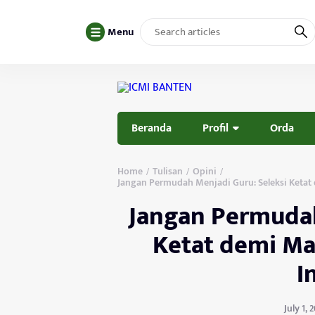
Menu
Beranda
Profil
Orda
Home
Tulisan
Opini
/
/
/
Jangan Permudah Menjadi Guru: Seleksi Ketat
Jangan Permudah
Ketat demi Ma
I
July 1,