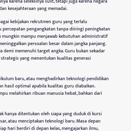
ya karena seleksinya sulit, tetapi juga karena negara
dan kesejahteraan yang memadai.
bagai kebijakan rekrutmen guru yang terlalu
 percepatan pengangkatan tanpa diiringi peningkatan
itu mungkin mampu menjawab kebutuhan administratif
 meninggalkan persoalan besar dalam jangka panjang.
ya demi memenuhi target angka. Guru bukan sekadar
si strategis yang menentukan kualitas generasi
kulum baru, atau menghadirkan teknologi pendidikan
 hasil optimal apabila kualitas guru diabaikan.
mpu melahirkan ribuan manusia hebat, bahkan dari
ak hanya ditentukan oleh siapa yang duduk di kursi
ar, atau menciptakan teknologi baru. Masa depan
iap hari berdiri di depan kelas, mengajarkan ilmu,