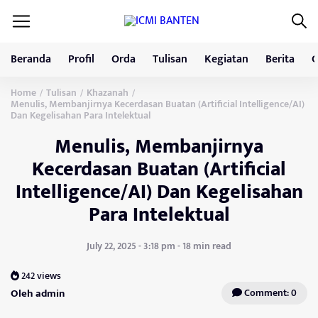
Beranda
Profil
Orda
Tulisan
Kegiatan
Berita
G
Home
Tulisan
Khazanah
/
/
/
Menulis, Membanjirnya Kecerdasan Buatan (Artificial Intelligence/AI)
Dan Kegelisahan Para Intelektual
Menulis, Membanjirnya
Kecerdasan Buatan (Artificial
Intelligence/AI) Dan Kegelisahan
Para Intelektual
July 22, 2025 - 3:18 pm - 18 min read
242 views
Oleh admin
Comment: 0