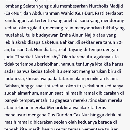
Jombang Selatan yang dulu membesarkan Nurcholis Madjid
(Cak-Nur) dan Abdurrahman Wahid (Gus-Dur). Pasti terdapat
kandungan zat tertentu yang aneh di sana yang mendorong
kedua tokoh gila itu, memang rajin menyodorkan hil-hil yang
mustahal,” tulis budayawan Emha Ainun Najib atau yang
lebih akrab disapa Cak-Nun. Bahkan, di sekitar era tahun 80-
an, tulisan Cak Nun diatas, telah tayang di Tempo dengan
judul “Tharikat Nurcholishy”. Oleh karena itu, agaknya kita
tidak terlampau berlebihan, namun, tentunya kita kita harus
sadar bahwa kedua tokoh itu sempat mengharukan biru di
Indonesia, khususnya pada tataran alam pemikiran Islam.
Bahkan, hingga saat ini kedua tokoh itu, sekalipun keduanya
sudah almarhum, namun saat ini masih ramai dibicarakan di
banyak tempat, entah itu gagasan mereka, tindakan mereka,
atau teladan mereka. Menarik kiranya jika kita terus
menelusuri mengapa Gus Dur dan Cak Nur hingga detik ini
masih ramai dibicarakan seolah-olah keduanya berada di
tengah kita, masih begitu segar terasa. Sementara tulisan