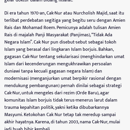
gelar doktor dalam bidang filsafat.
Di era tahun 1970-an, Cak-Nur atau Nurcholish Majid, saat itu
terlibat perdebatan segitiga yang begitu seru dengan Amien
Rais dan Mohamad Roem. Pemicunya adalah tulisan Amien
Rais di majalah Panji Masyarakat (Panjimas), “Tidak Ada
Negara Islam”. Cak Nur pun disebut-sebut sebagai tokoh
Islam yang berasal dari lingkaran Islam borjuis. Bahkan,
gagasan Cak-Nur tentang sekularisasi (menghindarkan umat
Islam dari kecenderungan mengukhrawikan persoalan
duniawi tanpa kecuali gagasan negara Islam) dan
modernisasi (menganjurkan umat berpikir rasional dengan
mendukung pembangunan) pernah dinilai sebagai strategi
Cak-Nur, untuk mengeles dari rezim (Orde Baru), agar
komunitas Islam borjuis tidak terus-menerus larut dalam
trauma kepahitan politik, yakni ketika dibubarkannya
Masyumi. Ketokohan Cak Nur tetap tak meredup sampai
akhir hayatnya. Karena, di tahun 2003, nama Cak-Nur, mulai
jadi buah bibir kembali.