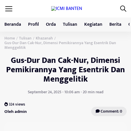
Beranda
Profil
Orda
Tulisan
Kegiatan
Berita
G
Home
Tulisan
Khazanah
/
/
/
Gus-Dur Dan Cak-Nur, Dimensi Pemikirannya Yang Esentrik Dan
Menggelitik
Gus-Dur Dan Cak-Nur, Dimensi
Pemikirannya Yang Esentrik Dan
Menggelitik
September 24, 2025 - 10:06 am - 20 min read
324 views
Oleh admin
Comment: 0