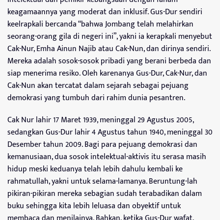
keagamaannya yang moderat dan inklusif. Gus-Dur sendiri
keelrapkali bercanda “bahwa Jombang telah melahirkan
seorang-orang gila di negeri ini”, yakni ia kerapkali menyebut
Cak-Nur, Emha Ainun Najib atau Cak-Nun, dan dirinya sendiri.
Mereka adalah sosok-sosok pribadi yang berani berbeda dan
siap menerima resiko. Oleh karenanya Gus-Dur, Cak-Nur, dan
Cak-Nun akan tercatat dalam sejarah sebagai pejuang
demokrasi yang tumbuh dari rahim dunia pesantren.
Cak Nur lahir 17 Maret 1939, meninggal 29 Agustus 2005,
sedangkan Gus-Dur lahir 4 Agustus tahun 1940, meninggal 30
Desember tahun 2009. Bagi para pejuang demokrasi dan
kemanusiaan, dua sosok intelektual-aktivis itu serasa masih
hidup meski keduanya telah lebih dahulu kembali ke
rahmatullah, yakni untuk selama-lamanya. Beruntung-lah
pikiran-pikiran mereka sebagian sudah terabadikan dalam
buku sehingga kita lebih leluasa dan obyektif untuk
membaca dan menilainya. Bahkan, ketika Gus-Dur wafat,