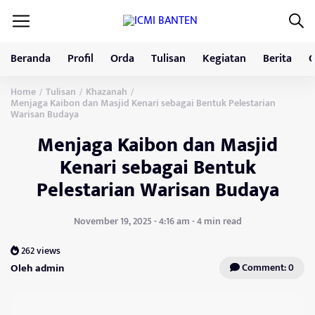
Beranda
Profil
Orda
Tulisan
Kegiatan
Berita
G
Home
Tulisan
Khazanah
/
/
/
Menjaga Kaibon dan Masjid Kenari sebagai Bentuk Pelestarian
Warisan Budaya
Menjaga Kaibon dan Masjid
Kenari sebagai Bentuk
Pelestarian Warisan Budaya
November 19, 2025 - 4:16 am - 4 min read
262 views
Oleh admin
Comment: 0