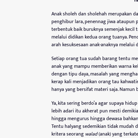
Ta
Anak sholeh dan sholehah merupakan damb
penghibur lara, penennag jiwa ataupun p
terbentuk baik buruknya semenjak kecil 
melalui didikan kedua orang tuanya. Pen
arah kesuksesaan anak-anaknya melalui d
Setiap orang tua sudah barang
tentu me
anak yang mampu memberikan warna keba
dengan tipu daya, masalah yang mengha
kerap kali menjadikan orang tau kahwati
hanya yang bersifat materi saja. Namun 
Ya, kita sering berdo’a agar supaya hidu
lebih adari itu akherat pun mesti demik
hingga mengurus hingga dewasa bahkan 
Tentu halyang sedemikian tidak mudah d
kritera seorang
walad
(anak) yang terkat