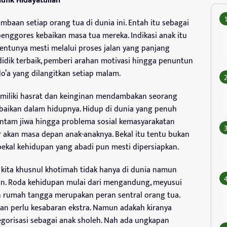
ufik Hidayatullah
aan setiap orang tua di dunia ini. Entah itu sebagai
enggores kebaikan masa tua mereka. Indikasi anak itu
tentunya mesti melalui proses jalan yang panjang
didik terbaik, pemberi arahan motivasi hingga penuntun
o’a yang dilangitkan setiap malam.
miliki hasrat dan keinginan mendambakan seorang
ikan dalam hidupnya. Hidup di dunia yang penuh
ntam jiwa hingga problema sosial kemasyarakatan
r akan masa depan anak-anaknya. Bekal itu tentu bukan
bekal kehidupan yang abadi pun mesti dipersiapkan.
p kita khusnul khotimah tidak hanya di dunia namun
ian. Roda kehidupan mulai dari mengandung, meyusui
rumah tangga merupakan peran sentral orang tua.
an perlu kesabaran ekstra. Namun adakah kiranya
egorisasi sebagai anak sholeh. Nah ada ungkapan