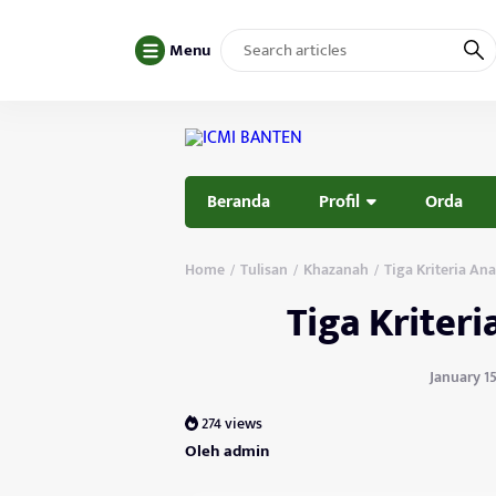
Menu
Beranda
Profil
Orda
Home
Tulisan
Khazanah
Tiga Kriteria An
/
/
/
Tiga Kriter
January 15
274 views
Oleh admin