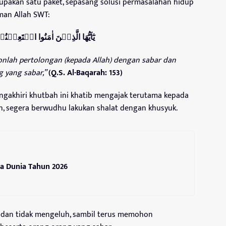
upakan satu paket, sepasang solusi permasalahan hidup
man Allah SWT:
يٰٓاَيُّهَا الَّذِيۡنَ اٰمَنُوا اسۡتَعِيۡنُ
nlah pertolongan (kepada Allah) dengan sabar dan
g yang sabar,”
(Q.S. Al-Baqarah: 153)
engakhiri khutbah ini khatib mengajak terutama kepada
ah, segera berwudhu lakukan shalat dengan khusyuk.
la Dunia Tahun 2026
 dan tidak mengeluh, sambil terus memohon