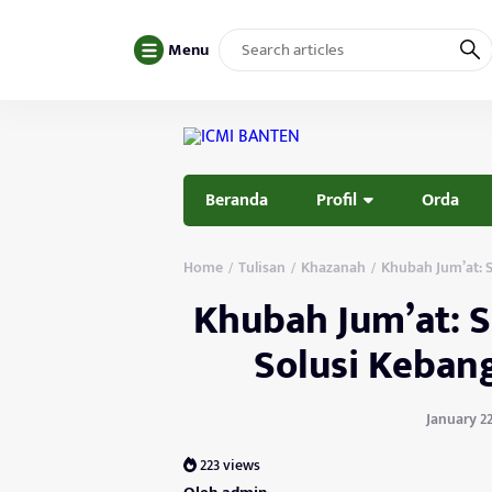
Menu
Beranda
Profil
Orda
Home
Tulisan
Khazanah
Khubah Jum’at: 
/
/
/
Khubah Jum’at: S
Solusi Keban
January 22
223 views