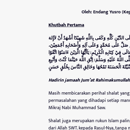
Oleh: Endang Yusro (K
Khutbah Pertama
َى الدِّيْنِ كُلِّهِ وَكَفَى بِاللَّهِ شَهِيْدًا أَشْهَدُ أَنْ لاَإِلهَ
ّهُمَّ صَلِّ عَلَى مُحَمَّدٍ وَعَلَى آلِهِ وَأَصْحَابِهِ أَجْمَعِيْنَ
َى فِيْ كِتَابِهِ الْكَرِيْمِ: يَآأَيُّهَا الَّذِيْنَ ءَامَنُوْا اتَّقُوْا
َّى اللَّهُ عَلَيْهِ وَسَلَّمَ: اِتَّقِ اللَّهَ حَيْثُمَا كُنْتَ وَأَتْبِعِ
ّيِّئَةَ الْحَسَنَةَ تَمْحُهَا وَخَالِقِ النَّاسَ بِخُلُقٍ حَسَن
Hadirin jamaah Jum’at Rahimakumullah
Masih membicarakan perihal shalat yang
permasalahan yang dihadapi setiap manus
Mikraj Nabi Muhammad Saw.
Shalat juga merupakan rukun Islam pali
dari Allah SWT. kepada Rasul-Nya, tanpa 