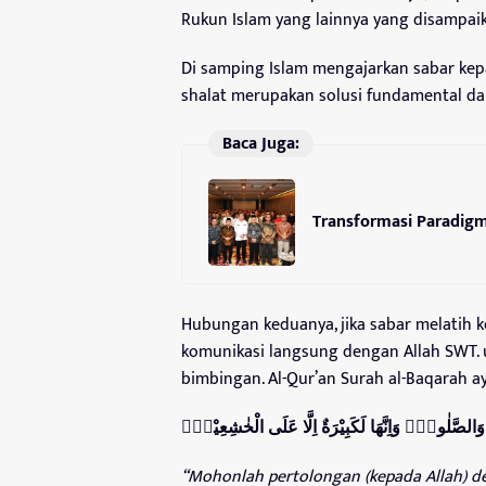
Rukun Islam yang lainnya yang disampaika
Di samping Islam mengajarkan sabar ke
shalat merupakan solusi fundamental d
Baca Juga:
Transformasi Paradig
Hubungan keduanya, jika sabar melatih 
komunikasi langsung dengan Allah SWT.
bimbingan. Al-Qur’an Surah al-Baqarah ay
ِ وَالصَّلٰوةِۗ وَاِنَّهَا لَكَبِيْرَةٌ اِلَّا عَلَى الْخٰشِعِيْنَۙ
“
Mohonlah pertolongan (kepada Allah) de