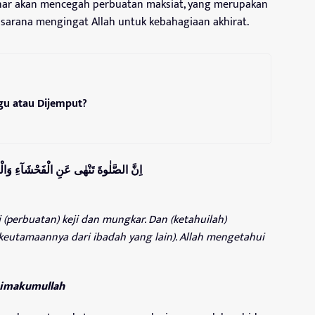
enar akan mencegah perbuatan maksiat, yang merupakan
i sarana mengingat Allah untuk kebahagiaan akhirat.
gu atau Dijemput?
اِنَّ الصَّلٰوةَ تَنْهٰى عَنِ الْفَحْشَآءِ وَالْمُنْ
(perbuatan) keji dan mungkar. Dan (ketahuilah)
 (keutamaannya dari ibadah yang lain). Allah mengetahui
ahimakumullah