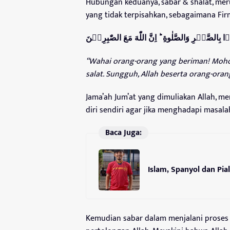
Hubungan keduanya, sabar & shalat, mer
yang tidak terpisahkan, sebagaimana Fir
وۡا بِالصَّبۡرِ وَالصَّلٰوةِ ؕ اِنَّ اللّٰهَ مَعَ الصّٰبِرِيۡنَ‏
“Wahai orang-orang yang beriman! Moho
salat. Sungguh, Allah beserta orang-oran
Jama’ah Jum’at yang dimuliakan Allah, m
diri sendiri agar jika menghadapi masal
Baca Juga:
Islam, Spanyol dan Pia
Kemudian sabar dalam menjalani proses