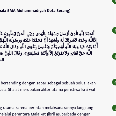
epala SMA Muhammadiyah Kota Serang)
اْلحَمْدُ لِلَّهِ الَّذِيْ أَرْسَلَ رَسُوْلَهُ بِالْهُدَى وَدِيْنِ الْحَقِّ لِيُظْهِرَهُ عَل
إِلاَّاللَّهُ وَحْدَهُ لاَشَرِيْكَ لَهُ وأَشْهَدُ أَنَّ مُحَمَّدًا عَبْدُهُ وَرَسُوْلُهُ اللَ،
أَمَّا بَعْدُ: فَيَا عِبَادَ اللَّهِ أُوْصِيْكُمْ وَنَفْسِيْ بِتَقْوَى اللَّهِ وَقَالَ اللَّهُ تَعَال
اللَّهَ حَقَّ تُقَاتِهِ وَلاَ تَمُوْتُنَّ إِلاَّ وَأَنْتُمْ مُسْلِمُوْنَ، وَقَالَ النَّبِيُّ صَل
السَ
 bersanding dengan sabar sebagai sebuah solusi akan
ia. Shalat merupakan aktor utama peristiwa Isra’ wal
ng utama karena perintah melaksanakannya langsung
melalui perantara Malaikat Jibril as. berbeda dengan