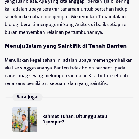
yang luar biasa. Apa yang kita anggap “berkah ajaib” sering
kali adalah upaya terakhir tanaman untuk bertahan hidup
sebelum kematian menjemput. Menemukan Tuhan dalam
biologi berarti mengagumi Sang Arsitek di balik setiap sel,
bukan menyembah kelainan pertumbuhannya.
𝗠𝗲𝗻𝘂𝗷𝘂 𝗜𝘀𝗹𝗮𝗺 𝘆𝗮𝗻𝗴 𝗦𝗮𝗶𝗻𝘁𝗶𝗳𝗶𝗸 𝗱𝗶 𝗧𝗮𝗻𝗮𝗵 𝗕𝗮𝗻𝘁𝗲𝗻
Menuliskan kegelisahan ini adalah upaya memengembalikan
akal ke singgasananya. Banten tidak boleh berhenti pada
narasi magis yang melumpuhkan nalar. Kita butuh sebuah
renaisans pemikiran: sebuah Islam yang saintifik.
Baca Juga:
Rahmat Tuhan: Ditunggu atau
Dijemput?