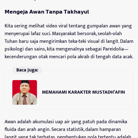
𝗠𝗲𝗻𝗴𝗲𝗷𝗮 𝗔𝘄𝗮𝗻 𝗧𝗮𝗻𝗽𝗮 𝗧𝗮𝗸𝗵𝗮𝘆𝘂𝗹
Kita sering melihat video viral tentang gumpalan awan yang
menyerupai lafaz suci. Masyarakat bersorak, seolah-olah
Tuhan baru saja mengirimkan teka-teki visual di langit. Dalam
psikologi dan sains, kita mengenalnya sebagai Pareidolia—
kecenderungan otak mencari pola akrab di tengah data acak.
Baca Juga:
MEMAHAMI KARAKTER MUSTADH’AFIN
Awan adalah akumulasi uap air yang patuh pada dinamika
fluida dan arah angin. Secara statistik, dalam hamparan
langit yang tak terbatas, pembentukan pola tertentu adalah