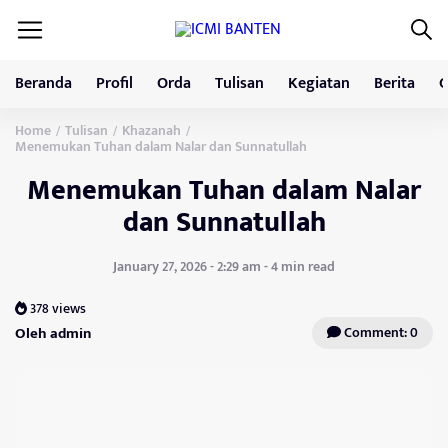
Beranda
Profil
Orda
Tulisan
Kegiatan
Berita
G
Home
Tulisan
Khazanah
/
/
/
Menemukan Tuhan dalam Nalar dan Sunnatullah
Menemukan Tuhan dalam Nalar
dan Sunnatullah
January 27, 2026 - 2:29 am - 4 min read
378 views
Oleh admin
Comment: 0