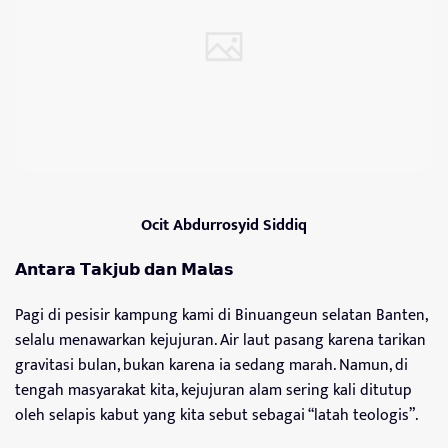
Ocit Abdurrosyid Siddiq
𝗔𝗻𝘁𝗮𝗿𝗮 𝗧𝗮𝗸𝗷𝘂𝗯 𝗱𝗮𝗻 𝗠𝗮𝗹𝗮𝘀
Pagi di pesisir kampung kami di Binuangeun selatan Banten,
selalu menawarkan kejujuran. Air laut pasang karena tarikan
gravitasi bulan, bukan karena ia sedang marah. Namun, di
tengah masyarakat kita, kejujuran alam sering kali ditutup
oleh selapis kabut yang kita sebut sebagai “latah teologis”.