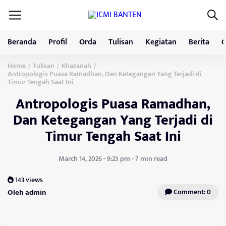
Beranda
Profil
Orda
Tulisan
Kegiatan
Berita
G
Home
Tulisan
Khazanah
/
/
/
Antropologis Puasa Ramadhan, Dan Ketegangan Yang Terjadi di
Timur Tengah Saat Ini
Antropologis Puasa Ramadhan,
Dan Ketegangan Yang Terjadi di
Timur Tengah Saat Ini
March 14, 2026 - 9:23 pm - 7 min read
143 views
Oleh admin
Comment: 0