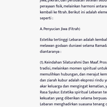
jiwa, pikiran, dan perbuatan setelah se
perayaan fisik, melainkan harmoni antara 
kembali ke fitrah. Berikut ini adalah elem
seperti :
A. Penyucian Jiwa (Fitrah)
Estetika tertinggi Lebaran adalah kembal
melawan godaan duniawi selama Ramadan 
diantaranya :
(1). Keindahan Silaturahmi Dan Maaf. Pr
tradisi, melainkan momen spiritual unt
memulihkan hubungan, dan merajut kembal
dan ziarah kubur adalah ekspresi rindu
akar keluarga dan mengingat kematian, y
Rasa Syukur. Estetika spiritual Lebaran t
kekuatan yang diberikan selama berpuasa,
Lebaran menghadirkan suasana tenang d