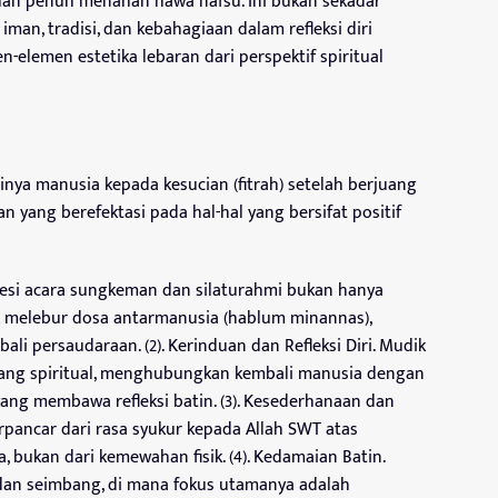
bulan penuh menahan hawa nafsu. Ini bukan sekadar
iman, tradisi, dan kebahagiaan dalam refleksi diri
en-elemen estetika lebaran dari perspektif spiritual
inya manusia kepada kesucian (fitrah) setelah berjuang
yang berefektasi pada hal-hal yang bersifat positif
osesi acara sungkeman dan silaturahmi bukan hanya
uk melebur dosa antarmanusia (hablum minannas),
i persaudaraan. (2). Kerinduan dan Refleksi Diri. Mudik
 yang spiritual, menghubungkan kembali manusia dengan
ang membawa refleksi batin. (3). Kesederhanaan dan
erpancar dari rasa syukur kepada Allah SWT atas
 bukan dari kemewahan fisik. (4). Kedamaian Batin.
an seimbang, di mana fokus utamanya adalah