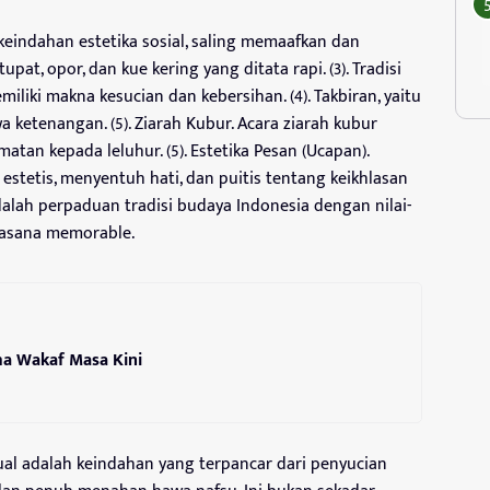
i keindahan estetika sosial, saling memaafkan dan
upat, opor, dan kue kering yang ditata rapi. (3). Tradisi
liki makna kesucian dan kebersihan. (4). Takbiran, yaitu
 ketenangan. (5). Ziarah Kubur. Acara ziarah kubur
an kepada leluhur. (5). Estetika Pesan (Ucapan).
stetis, menyentuh hati, dan puitis tentang keikhlasan
dalah perpaduan tradisi budaya Indonesia dengan nilai-
suasana memorable.
ma Wakaf Masa Kini
tual adalah keindahan yang terpancar dari penyucian