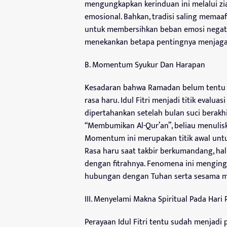
mengungkapkan kerinduan ini melalui z
emosional. Bahkan, tradisi saling memaaf
untuk membersihkan beban emosi negatif
menekankan betapa pentingnya menjaga
B. Momentum Syukur Dan Harapan
Kesadaran bahwa Ramadan belum tentu 
rasa haru. Idul Fitri menjadi titik evalua
dipertahankan setelah bulan suci berakhi
“Membumikan Al-Qur’an”, beliau menulisk
Momentum ini merupakan titik awal untuk
Rasa haru saat takbir berkumandang, ha
dengan fitrahnya. Fenomena ini menging
hubungan dengan Tuhan serta sesama ma
III. Menyelami Makna Spiritual Pada Hari R
Perayaan Idul Fitri tentu sudah menjadi 