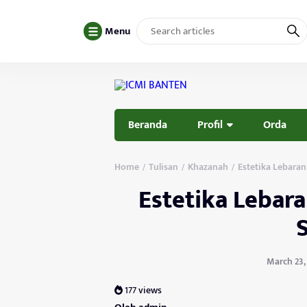
Menu
Beranda
Profil
Orda
Home
Tulisan
Khazanah
Estetika Lebaran
/
/
/
Estetika Lebar
S
March 23, 
177 views