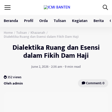
Beranda
Profil
Orda
Tulisan
Kegiatan
Berita
G
Home
Tulisan
Khazanah
/
/
/
Dialektika Ruang dan Esensi dalam Fikih Dam Haji
Dialektika Ruang dan Esensi
dalam Fikih Dam Haji
June 2, 2026 - 2:36 am - 9 min read
352 views
Oleh admin
Comment: 0