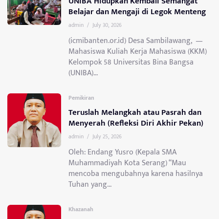
UNIBA Hidupkan Kembali Semangat
Belajar dan Mengaji di Legok Menteng
admin
/
July 30, 2026
(icmibanten.or.id) Desa Sambilawang, —
Mahasiswa Kuliah Kerja Mahasiswa (KKM)
Kelompok 58 Universitas Bina Bangsa
(UNIBA)...
Pemikiran
Teruslah Melangkah atau Pasrah dan
Menyerah (Refleksi Diri Akhir Pekan)
admin
/
July 25, 2026
Oleh: Endang Yusro (Kepala SMA
Muhammadiyah Kota Serang) “Mau
mencoba mengubahnya karena hasilnya
Tuhan yang...
Khazanah