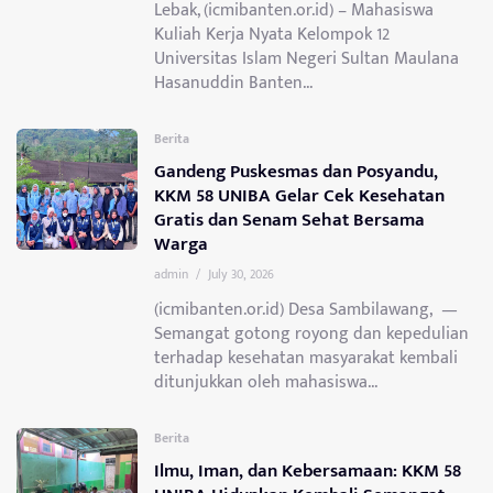
Lebak, (icmibanten.or.id) – Mahasiswa
Kuliah Kerja Nyata Kelompok 12
Universitas Islam Negeri Sultan Maulana
Hasanuddin Banten...
Berita
Gandeng Puskesmas dan Posyandu,
KKM 58 UNIBA Gelar Cek Kesehatan
Gratis dan Senam Sehat Bersama
Warga
admin
/
July 30, 2026
(icmibanten.or.id) Desa Sambilawang, —
Semangat gotong royong dan kepedulian
terhadap kesehatan masyarakat kembali
ditunjukkan oleh mahasiswa...
Berita
Ilmu, Iman, dan Kebersamaan: KKM 58