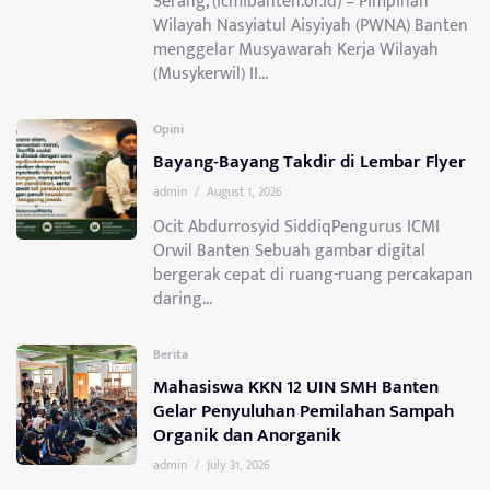
Serang, (icmibanten.or.id) – Pimpinan
Wilayah Nasyiatul Aisyiyah (PWNA) Banten
menggelar Musyawarah Kerja Wilayah
(Musykerwil) II...
Opini
Bayang-Bayang Takdir di Lembar Flyer
admin
/
August 1, 2026
Ocit Abdurrosyid SiddiqPengurus ICMI
Orwil Banten Sebuah gambar digital
bergerak cepat di ruang-ruang percakapan
daring...
Berita
Mahasiswa KKN 12 UIN SMH Banten
Gelar Penyuluhan Pemilahan Sampah
Organik dan Anorganik
admin
/
July 31, 2026