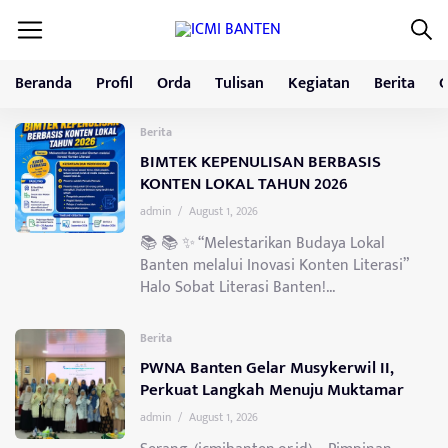
Beranda
Profil
Orda
Tulisan
Kegiatan
Berita
G
Berita
BIMTEK KEPENULISAN BERBASIS
KONTEN LOKAL TAHUN 2026
admin
/
August 1, 2026
📚 📚 ✨ “Melestarikan Budaya Lokal
Banten melalui Inovasi Konten Literasi”
Halo Sobat Literasi Banten!...
Berita
PWNA Banten Gelar Musykerwil II,
Perkuat Langkah Menuju Muktamar
admin
/
August 1, 2026