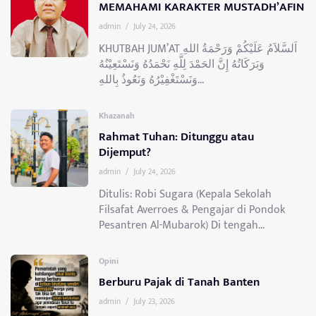
MEMAHAMI KARAKTER MUSTADH’AFIN
admin
/
July 24, 2026
KHUTBAH JUM’AT اَلسَّلاَمُ عَلَيْكُمْ وَرَحْمَةُ اللهِ
وَبَرَكَاتُهُ إِنَّ الحَمْدَ لِلَّهِ نَحْمَدُهُ وَنَسْتَعِيْنُهُ
وَنَسْتَغْفِيْرُهُ وَنَعُوذُ بِاللهِ...
Khazanah
Rahmat Tuhan: Ditunggu atau
Dijemput?
admin
/
July 24, 2026
Ditulis: Robi Sugara (Kepala Sekolah
Filsafat Averroes & Pengajar di Pondok
Pesantren Al-Mubarok) Di tengah...
Opini
Berburu Pajak di Tanah Banten
admin
/
July 23, 2026